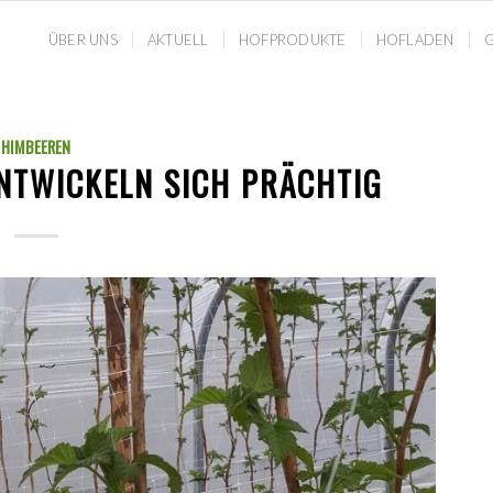
ÜBER UNS
AKTUELL
HOFPRODUKTE
HOFLADEN
G
HIMBEEREN
NTWICKELN SICH PRÄCHTIG