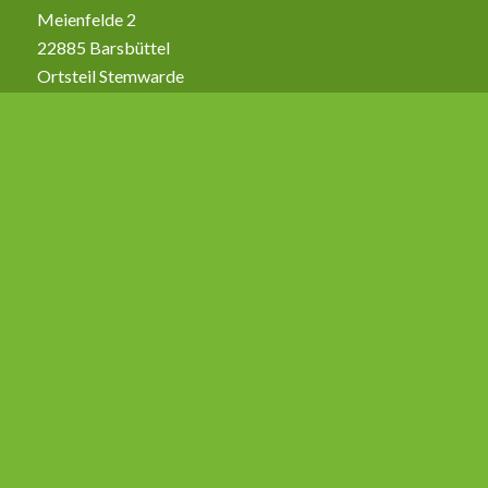
Meienfelde 2
22885 Barsbüttel
Ortsteil Stemwarde
Telefon 040 7106534
ÖFFNUNGSZEITEN (GELTEN NUR FÜR DIE SAISON
(APRIL – ENDE AUGUST)
Montag bis Freitag 9:00-18:00 Uhr
Samstag 9:00-16:00 Uhr
Sonn- und Feiertage 9:00-13:00 Uhr