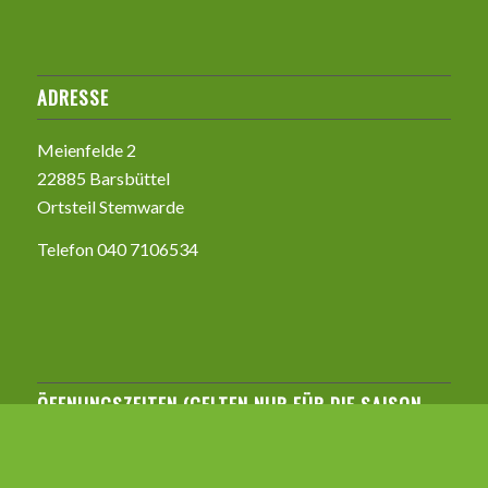
ADRESSE
Meienfelde 2
22885 Barsbüttel
Ortsteil Stemwarde
Telefon 040 7106534
ÖFFNUNGSZEITEN (GELTEN NUR FÜR DIE SAISON
(APRIL – ENDE AUGUST)
Montag bis Freitag 9:00-18:00 Uhr